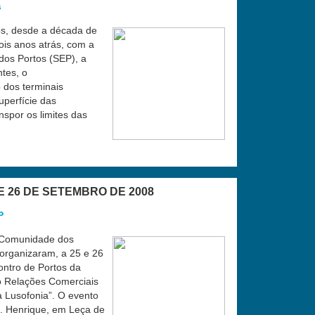
s
s, desde a década de
is anos atrás, com a
 dos Portos (SEP), a
tes, o
 dos terminais
uperfície das
spor os limites das
 E 26 DE SETEMBRO DE 2008
P
(Comunidade dos
organizaram, a 25 e 26
ontro de Portos da
o Relações Comerciais
 Lusofonia”. O evento
D. Henrique, em Leça de