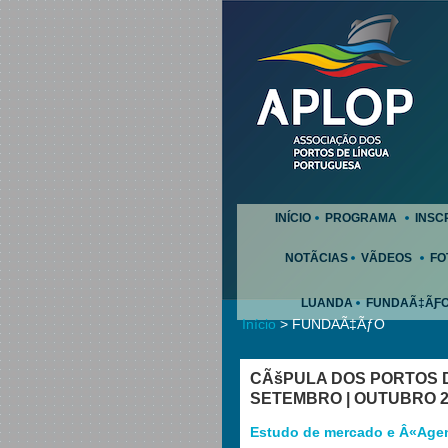
INÍCIO
PROGRAMA
INSC
NOTÃCIAS
VÃDEOS
FO
LUANDA
FUNDAÃ‡ÃƑ
Início
> FUNDAÃ‡ÃƒO
CÃšPULA DOS PORTOS D
SETEMBRO | OUTUBRO 2
Estudo de mercado e Â«Age