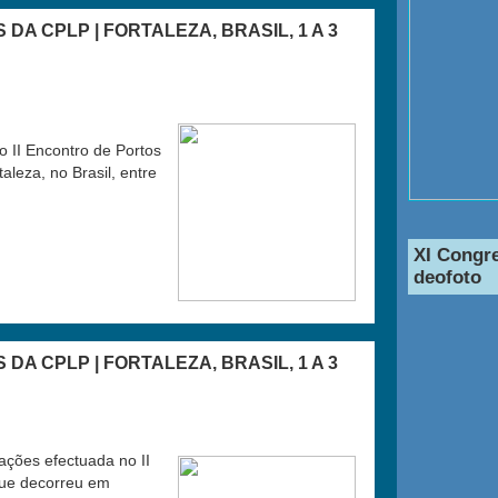
DA CPLP | FORTALEZA, BRASIL, 1 A 3
II Encontro de Portos
leza, no Brasil, entre
XI Congr
deofoto
DA CPLP | FORTALEZA, BRASIL, 1 A 3
ções efectuada no II
que decorreu em