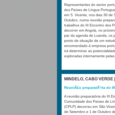
Representantes do sector por
dos Países de Língua Portugue
em S. Vicente, nos dias 30 de
Outubro, numa reunião prepar
trabalhos do III Encontro dos P
decorrer em Angola, no próxi
par da agenda de Luanda, os pa
ponto de situação de um estu
encomendado à empresa portu
irá determinar as potencialida
exploradas internamente pelas
MINDELO, CABO VERDE 
ReuniÃ£o preparatÃ³ria do I
A reunião preparatória do III E
Comunidade dos Países de Lí
(CPLP) decorreu em São Vicen
de Setembro e 1 de Outubro d