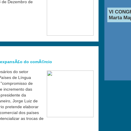
e 3 de Dezembro de
VI CONG
Marta Map
a expansÃ£o do comÃ©rcio
sários do setor
Países de Língua
 "compromisso de
de incremento das
-presidente da
eiro, Jorge Luiz de
rio pretende elaborar
 comercial dos países
ncializar as trocas de