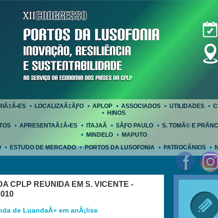
RIÃ‡Ã•ES
LOCALIZAÃ‡ÃƑO
APLOP
ASSOCIADOS
UTILIDADES
C
HINOS
TOS
APRESENTAÃ‡Ã•ES
ITAJAÃ
SÃƑO PAULO
S. TOMÃ© E PRÃ­NC
MINDELO
MAPUTO
O
ESTUDO DE MERCADO
PORTOS DA LUSOFONIA
PATROCÃNIOS
A CPLP REUNIDA EM S. VICENTE -
010
nda de LuandaÂ» em anÃ¡lise