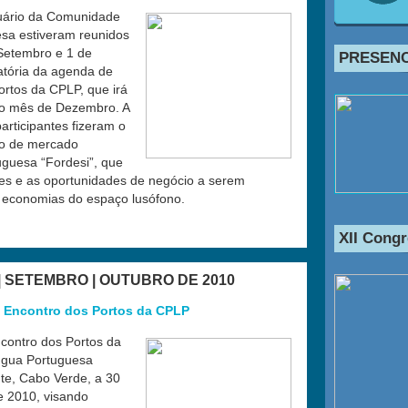
tuário da Comunidade
sa estiveram reunidos
 Setembro e 1 de
PRESENC
atória da agenda de
ortos da CPLP, que irá
mo mês de Dezembro. A
rticipantes fizeram o
do de mercado
guesa “Fordesi”, que
des e as oportunidades de negócio a serem
 economias do espaço lusófono.
XII Cong
| SETEMBRO | OUTUBRO DE 2010
II Encontro dos Portos da CPLP
ncontro dos Portos da
ngua Portuguesa
te, Cabo Verde, a 30
e 2010, visando