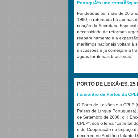
PortuguÃªs une estratÃ©gia
Fundeadas por mais de 20 ano
1980, e retomada há apenas do
criação da Secretaria Especial
necessidade de reformas urgen
reaparelhamento e a expansão
marítimos nacionais voltam à s
discussões e já começam a tran
águas territoriais brasileiras.
PORTO DE LEIXÃ•ES, 25
I Encontro de Portos da CPL
O Porto de Leixões e a CPLP 
Países de Língua Portuguesa) 
de Setembro de 2008, o "I Enc
CPLP", sob o lema “Estreitand
e de Cooperação no Espaço da
decorreu no Auditório Infante 